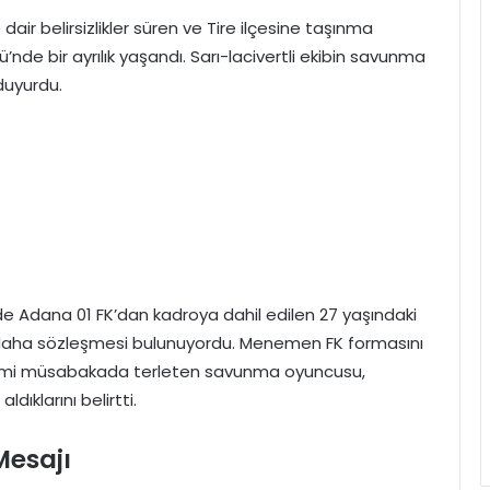
air belirsizlikler süren ve Tire ilçesine taşınma
de bir ayrılık yaşandı. Sarı-lacivertli ekibin savunma
duyurdu.
 Adana 01 FK’dan kadroya dahil edilen 27 yaşındaki
yıl daha sözleşmesi bulunuyordu. Menemen FK formasını
resmi müsabakada terleten savunma oyuncusu,
aldıklarını belirtti.
Mesajı