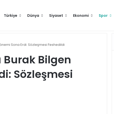
Türkiye
Dünya
Siyaset
Ekonomi
Spor
raya gelecek
Hakkımızda
Künye
Gi
nemi Sona Erdi: Sözleşmesi Feshedildi
Burak Bilgen
i: Sözleşmesi