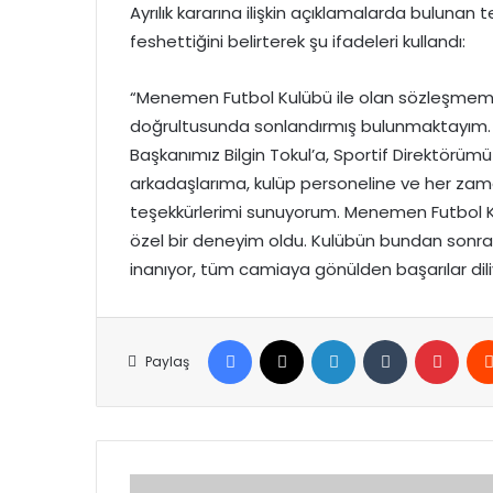
Ayrılık kararına ilişkin açıklamalarda bulunan
feshettiğini belirterek şu ifadeleri kullandı:
“Menemen Futbol Kulübü ile olan sözleşmemi k
doğrultusunda sonlandırmış bulunmaktayım. B
Başkanımız Bilgin Tokul’a, Sportif Direktörümü
arkadaşlarıma, kulüp personeline ve her za
teşekkürlerimi sunuyorum. Menemen Futbol Ku
özel bir deneyim oldu. Kulübün bundan sonr
inanıyor, tüm camiaya gönülden başarılar dil
Facebook
X
LinkedIn
Tumblr
Pinte
Paylaş
TBMM