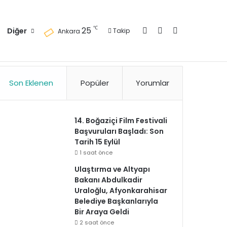
Kayıt Ol
Kenar Bölmesi
Arama yap ..
℃
25
Diğer
Takip
Ankara
zlilik Politikası
Kullanım Politikası
Reklam
İletişim
Son Eklenen
Popüler
Yorumlar
14. Boğaziçi Film Festivali
Başvuruları Başladı: Son
Tarih 15 Eylül
1 saat önce
Ulaştırma ve Altyapı
Bakanı Abdulkadir
Uraloğlu, Afyonkarahisar
Belediye Başkanlarıyla
Bir Araya Geldi
2 saat önce