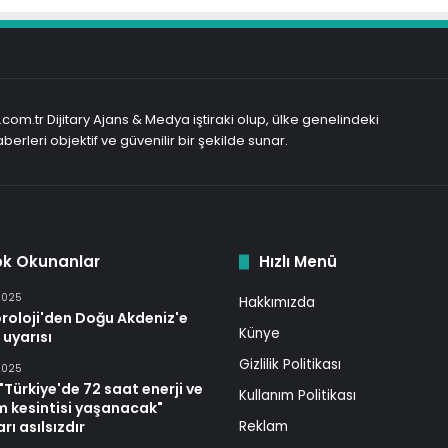
com.tr Dijitary Ajans & Medya iştiraki olup, ülke genelindeki
berleri objektif ve güvenilir bir şekilde sunar.
ok Okunanlar
Hızlı Menü
2025
Hakkımızda
roloji'den Doğu Akdeniz'e
Künye
 uyarısı
Gizlilik Politikası
2025
Türkiye'de 72 saat enerji ve
Kullanım Politikası
im kesintisi yaşanacak"
rı asılsızdır
Reklam