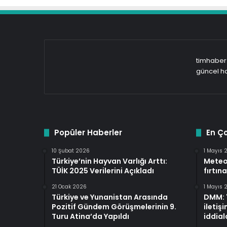
timhaber.
güncel ha
Popüler Haberler
En Ç
10 Şubat 2026
1 Mayıs 
Türkiye’nin Hayvan Varlığı Arttı:
Meteo
TÜİK 2025 Verilerini Açıkladı
fırtına
21 Ocak 2026
1 Mayıs 
Türkiye ve Yunanistan Arasında
DMM: "
Pozitif Gündem Görüşmelerinin 9.
iletiş
Turu Atina’da Yapıldı
iddiala