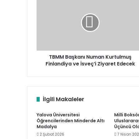
Başkanı
Numan
Kurtulmuş
Finlandiya
ve
İsveç’i
Ziyaret
Edecek
TBMM Başkanı Numan Kurtulmuş
Finlandiya ve İsveç’i Ziyaret Edecek
İlgili Makaleler
Yalova Üniversitesi
Milli Boksö
Öğrencilerinden Minderde Altı
Uluslarara
Madalya
Üçüncü Ol
2 Şubat 2026
7 Nisan 20