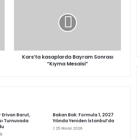
kasaplarda
Bayram
Sonrası
“Kıyma
Mesaisi”
Kars’ta kasaplarda Bayram Sonrası
“Kıyma Mesaisi”
r Erivan Barut,
Bakan Bak: Formula 1, 2027
sı Turnuvada
Yılında Yeniden İstanbul’da
du
25 Nisan 2026
26