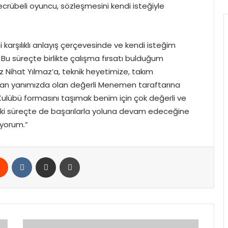
 tecrübeli oyuncu, sözleşmesini kendi isteğiyle
arşılıklı anlayış çerçevesinde ve kendi isteğim
u süreçte birlikte çalışma fırsatı bulduğum
z Nihat Yılmaz’a, teknik heyetimize, takım
man yanımızda olan değerli Menemen taraftarına
lübü formasını taşımak benim için çok değerli ve
aki süreçte de başarılarla yoluna devam edeceğine
iyorum.”
rest
Reddit
VKontakte
E-Posta ile paylaş
Yazdır
Kars’ta