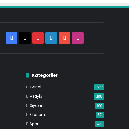
Facebook
X
Pinterest
LinkedIn
YouTube
Instagram
Kategoriler
Genel
1.677
Asayiş
1.198
Siyaset
919
Ekonomi
671
Spor
473