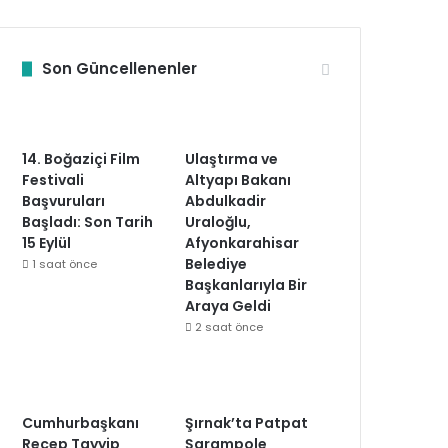
Son Güncellenenler
14. Boğaziçi Film
Ulaştırma ve
Festivali
Altyapı Bakanı
Başvuruları
Abdulkadir
Başladı: Son Tarih
Uraloğlu,
15 Eylül
Afyonkarahisar
Belediye
1 saat önce
Başkanlarıyla Bir
Araya Geldi
2 saat önce
Cumhurbaşkanı
Şırnak’ta Patpat
Recep Tayyip
Şarampole