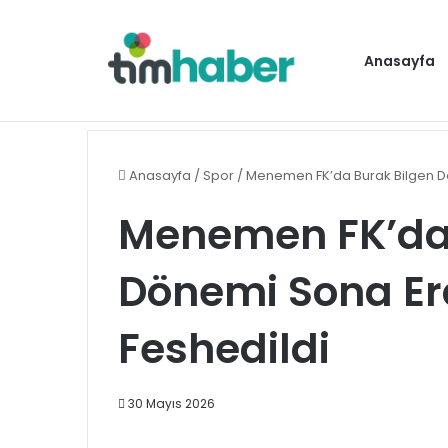
Anasayfa
Cumhurbaşkanı Erdoğan, Bahçeli ile bir a
Gündem
Anasayfa
/
Spor
/
Menemen FK’da Burak Bilgen Dö
Menemen FK’da 
Dönemi Sona Erd
Feshedildi
30 Mayıs 2026