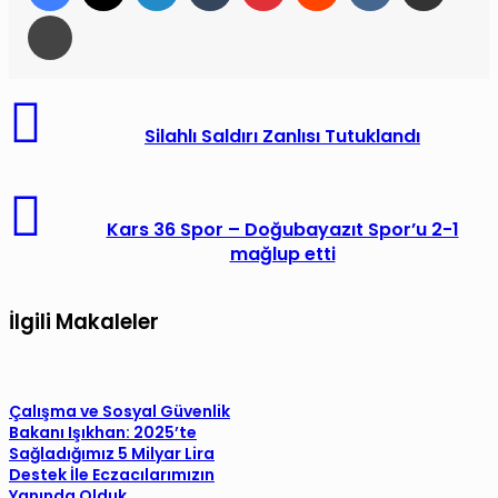
Yazdır
Silahlı
Saldırı
Silahlı Saldırı Zanlısı Tutuklandı
Zanlısı
Tutuklandı
Kars
36
Kars 36 Spor – Doğubayazıt Spor’u 2-1
mağlup etti
Spor
–
Doğubayazıt
İlgili Makaleler
Spor’u
2-
1
Çalışma ve Sosyal Güvenlik
mağlup
Bakanı Işıkhan: 2025’te
etti
Sağladığımız 5 Milyar Lira
Destek İle Eczacılarımızın
Yanında Olduk