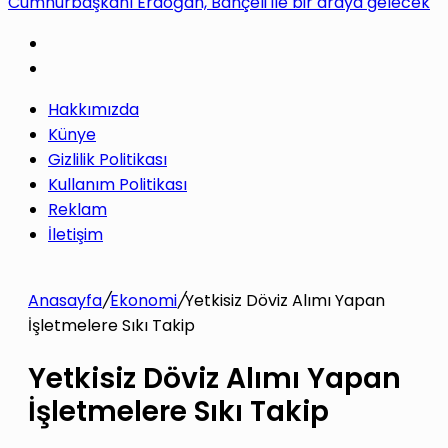
Cumhurbaşkanı Erdoğan, Bahçeli ile bir araya gelecek
yap
Hakkımızda
...
Künye
Gizlilik Politikası
Kullanım Politikası
Reklam
İletişim
Anasayfa
/
Ekonomi
/
Yetkisiz Döviz Alımı Yapan
İşletmelere Sıkı Takip
Yetkisiz Döviz Alımı Yapan
İşletmelere Sıkı Takip