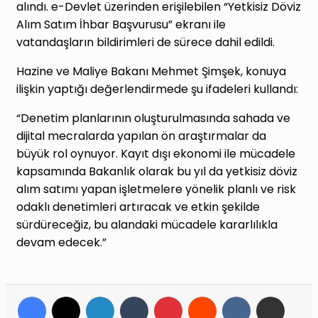
alındı. e-Devlet üzerinden erişilebilen “Yetkisiz Döviz
Alım Satım İhbar Başvurusu” ekranı ile
vatandaşların bildirimleri de sürece dahil edildi.
Hazine ve Maliye Bakanı Mehmet Şimşek, konuya
ilişkin yaptığı değerlendirmede şu ifadeleri kullandı:
“Denetim planlarının oluşturulmasında sahada ve
dijital mecralarda yapılan ön araştırmalar da
büyük rol oynuyor. Kayıt dışı ekonomi ile mücadele
kapsamında Bakanlık olarak bu yıl da yetkisiz döviz
alım satımı yapan işletmelere yönelik planlı ve risk
odaklı denetimleri artıracak ve etkin şekilde
sürdüreceğiz, bu alandaki mücadele kararlılıkla
devam edecek.”
Facebook
X
LinkedIn
Tumblr
Pinterest
Reddit
VKontakte
E-Posta ile payl