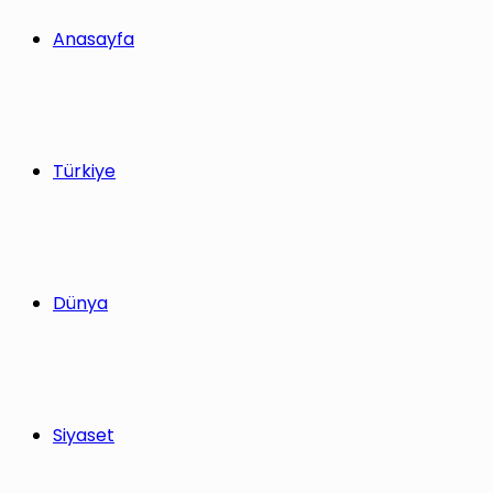
yap
Anasayfa
...
Türkiye
Dünya
Siyaset