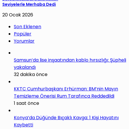
Seviyelerle Merhaba Dedi
20 Ocak 2026
Son Eklenen
Popüler
Yorumlar
Samsun’da lise inşaatından kablo hırsızlığı: Şüpheli
yakalandı
32 dakika önce
KKTC Cumhurbaşkanı Erhürman: BM’nin Mayın
Temizleme Önerisi Rum Tarafınca Reddedildi
1 saat önce
Konya’da Düğünde Bıçaklı Kavga: 1 Kişi Hayatını
Kaybetti