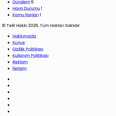
Gündem
6
Hava Durumu
1
Kamu İlanları
1
© Telif Hakkı 2026, Tüm Hakları Saklıdır
Hakkımızda
Künye
Gizlilik Politikası
Kullanım Politikası
Reklam
İletişim
Facebook
X
Pinterest
LinkedIn
YouTube
Instagram