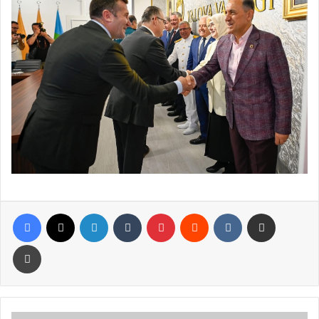
Facebook
X
LinkedIn
Tumblr
Pinterest
Reddit
VKontakte
E-Posta ile paylaş
Yazdır
Cumhurbaşkanı