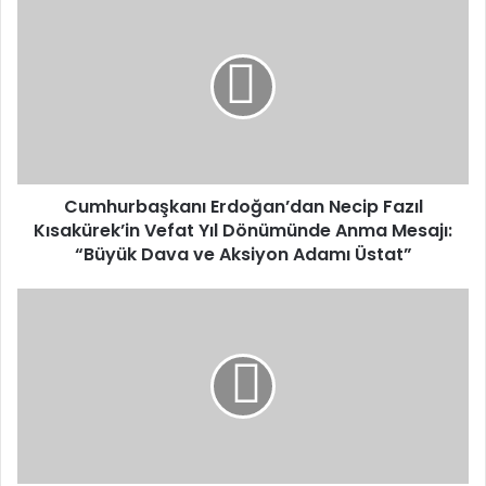
Erdoğan’dan
Necip
Fazıl
Kısakürek’in
Vefat
Yıl
Dönümünde
Anma
Mesajı:
Cumhurbaşkanı Erdoğan’dan Necip Fazıl
“Büyük
Kısakürek’in Vefat Yıl Dönümünde Anma Mesajı:
Dava
“Büyük Dava ve Aksiyon Adamı Üstat”
ve
Aksiyon
Kemal
Adamı
Kılıçdaroğlu’nun
Üstat”
Fotoğrafı
Ve
İsimliği
CHP
Genel
Merkezi’ne
Yeniden