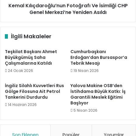
Asıldı
Kemal Kılıçdaroğlu’nun Fotoğrafı Ve İsimliği CHP
Genel Merkezi’ne Yeniden Asıldı
İlgili Makaleler
Teşkilat Başkanı Ahmet
Cumhurbaşkanı
Büyükgümüş Saha
Erdoğan’dan Bursaspor’a
Çalışmalarına Katıldı
Tebrik Mesajı
24 Ocak 2026
19 Nisan 2026
İngiliz Silahlı Kuvvetleri Rus
Yalova Makine OSB’den
Gölge Filosuna Ait Petrol
İstihdama Büyük Katkı: İş
Tankerini Durdurdu
Garantili Meslek Eğitimi
Başlıyor
14 Haziran 2026
5 Nisan 2026
Son Eklenen
Popüler
Yorumlar