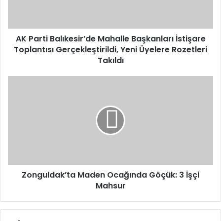
Toplantısı
Gerçekleştirildi,
Yeni
Üyelere
AK Parti Balıkesir’de Mahalle Başkanları İstişare
Rozetleri
Toplantısı Gerçekleştirildi, Yeni Üyelere Rozetleri
Takıldı
Takıldı
Zonguldak’ta
Maden
Ocağında
Göçük:
3
İşçi
Mahsur
Zonguldak’ta Maden Ocağında Göçük: 3 İşçi
Mahsur