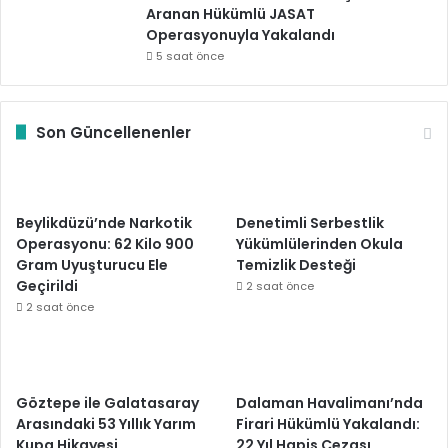
Aranan Hükümlü JASAT
Operasyonuyla Yakalandı
5 saat önce
Son Güncellenenler
Beylikdüzü’nde Narkotik
Denetimli Serbestlik
Operasyonu: 62 Kilo 900
Yükümlülerinden Okula
Gram Uyuşturucu Ele
Temizlik Desteği
Geçirildi
2 saat önce
2 saat önce
Göztepe ile Galatasaray
Dalaman Havalimanı’nda
Arasındaki 53 Yıllık Yarım
Firari Hükümlü Yakalandı:
Kupa Hikayesi
22 Yıl Hapis Cezası