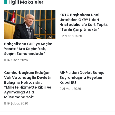
İlgili Makaleler
KKTC Başbakanı Ünal
Üstel’den GKRY Lideri
Hristodulidis’e Sert Tepki:
“Tarihi Çarpıtmaktır”
2 Nisan 2026
Bahçeli’den CHP’ye Seçim
Yanıtı: “Ara Seçim Yok,
Seçim Zamanındadır”
14 Nisan 2026
Cumhurbaşkanı Erdoğan
MHP Lideri Devlet Bahçeli
Vali Vatandaş İle Devletin
Bayramlaşma Heyetini
Buluşma Noktasıdır:
Kabul Etti
“Millete Hizmette Kibir ve
21 Mart 2026
Ayrımcılığa Asla
Müsamaha Yok”
19 Şubat 2026