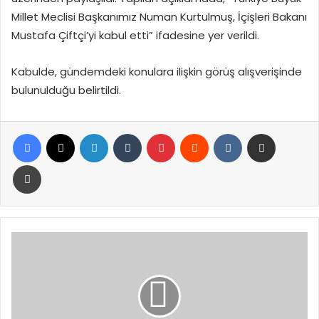
Millet Meclisi Başkanımız Numan Kurtulmuş, İçişleri Bakanı
Mustafa Çiftçi’yi kabul etti” ifadesine yer verildi.
Kabulde, gündemdeki konulara ilişkin görüş alışverişinde
bulunulduğu belirtildi.
Facebook
X
LinkedIn
Tumblr
Pinterest
Reddit
VKontakte
E-Posta ile paylaş
Yazdır
AK
Parti
Balıkesir’de
Mahalle
Başkanları
İstişare