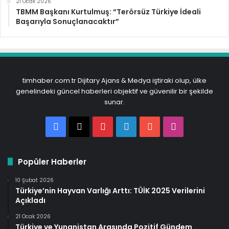
21 Ocak 2026
TBMM Başkanı Kurtulmuş: “Terörsüz Türkiye İdeali
Başarıyla Sonuçlanacaktır”
timhaber.com.tr Dijitary Ajans & Medya iştiraki olup, ülke
genelindeki güncel haberleri objektif ve güvenilir bir şekilde
sunar.
Facebook
X
Pinterest
LinkedIn
YouTube
Instagram
Popüler Haberler
10 Şubat 2026
Türkiye’nin Hayvan Varlığı Arttı: TÜİK 2025 Verilerini
Açıkladı
21 Ocak 2026
Türkiye ve Yunanistan Arasında Pozitif Gündem