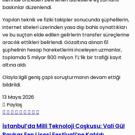
baskınlar düzenlendi.
Yapılan teknik ve fiziki takipler sonucunda şüphelilerin,
internet siteleri üzerinden yasa dışı bahis oynattıkları
ve bu suçtan elde edilen gelirlerin transfer süreçlerine
aracılık ettikleri belirlendi. Gözaltına alınan 61
şüphelinin hesap hareketlerini inceleyen uzmanlar,
toplamda 5 milyar 800 milyon TL’lik bir trafiği kayıt
altına aldı.
Olayla ilgili geniş çaplı soruşturmanın devam ettiği
bildirildi.
13 Mayıs 2026
Paylaş
Facebook
X
LinkedIn
Tumblr
Pinterest
Reddit
VKontakte
E-
Yazdır
Posta
İstanbul’da
İstanbul’da Milli Teknoloji Coşkusu: Vali Gül
ile
Milli
Baykar Fen Lisesi Festivali’ne Katıldı
paylaş