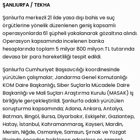
ŞANLIURFA / TEKHA
Şanlıurfa merkezli 21 ilde yasa dışı bahis ve suç
örgütlerine yönelik düzenlenen geniş kapsamlı
operasyonlarda 61 şüpheli yakalanarak gözaltına alındı.
Operasyon kapsamında incelenen banka
hesaplarında toplam 5 milyar 800 milyon TL tutarında
devasa bir para hareketliliği tespit edildi.
Şanlıurfa Cumhuriyet Başsavcılığı koordinesinde
yürütülen çalışmalar; Jandarma Genel Komutanlığı
KOM Daire Başkanlığı, Siber Suçlarla Mücadele Daire
Başkanlığı ve Mali Suçları Araştırma Kurulu (MASAK) iş
birliğiyle gerçekleştirildi. Şanlıurfa odaklı yürütülen
soruşturma kapsamında; Adana, Ankara, Antalya,
Batman, Bingöl, Bursa, Diyarbakır, Eskişehir, Gaziantep,
Hatay, İstanbul, Kahramanmaraş, Kayseri, Mardin,
Mersin, Niğde, Osmaniye, Samsun, Şırnak ve Yozgat
illerinde önceden belirlenen adreslere eş zamanlı