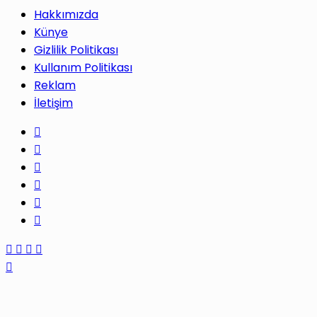
Hakkımızda
Künye
Gizlilik Politikası
Kullanım Politikası
Reklam
İletişim
Facebook
X
Pinterest
LinkedIn
YouTube
Instagram
Facebook
X
WhatsApp
Telegram
Başa
dön
tuşu