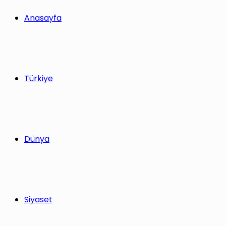
yap
Anasayfa
...
Türkiye
Dünya
Siyaset