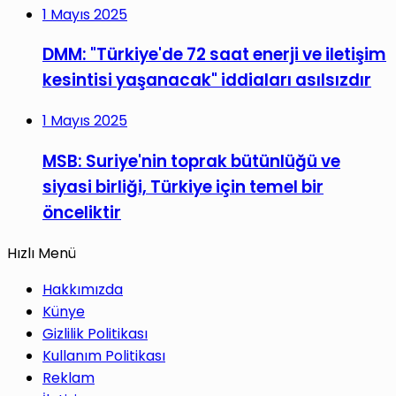
1 Mayıs 2025
DMM: "Türkiye'de 72 saat enerji ve iletişim
kesintisi yaşanacak" iddiaları asılsızdır
1 Mayıs 2025
MSB: Suriye'nin toprak bütünlüğü ve
siyasi birliği, Türkiye için temel bir
önceliktir
Hızlı Menü
Hakkımızda
Künye
Gizlilik Politikası
Kullanım Politikası
Reklam