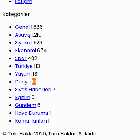
İletişim
Kategoriler
Genel
1.686
Asayiş
1.210
Siyaset
923
Ekonomi
674
Spor
482
Türkiye
113
Yaşam
13
Dünya
13
Sivas Haberleri
7
Eğitim
6
Gündem
6
Hava Durumu
1
Kamu İlanları
1
© Telif Hakkı 2026, Tüm Hakları Saklıdır