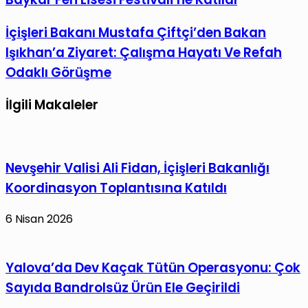
Teknoloji
Coşkusu:
İçişleri
İçişleri Bakanı Mustafa Çiftçi’den Bakan
Vali
Bakanı
Işıkhan’a Ziyaret: Çalışma Hayatı Ve Refah
Gül
Mustafa
Odaklı Görüşme
Baykar
Çiftçi’den
Fen
Bakan
İlgili Makaleler
Lisesi
Işıkhan’a
Festivali’ne
Ziyaret:
Katıldı
Çalışma
Nevşehir Valisi Ali Fidan, İçişleri Bakanlığı
Hayatı
Ve
Koordinasyon Toplantısına Katıldı
Refah
6 Nisan 2026
Odaklı
Görüşme
Yalova’da Dev Kaçak Tütün Operasyonu: Çok
Sayıda Bandrolsüz Ürün Ele Geçirildi