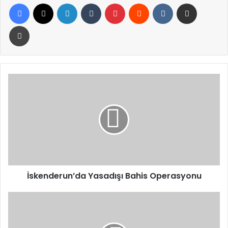
Facebook
X
LinkedIn
Tumblr
Pinterest
Reddit
VKontakte
E-Posta ile paylaş
Yazdır
İskenderun’da
Yasadışı
Bahis
Operasyonu
İskenderun’da Yasadışı Bahis Operasyonu
Bayram
Tatili
Dönüş