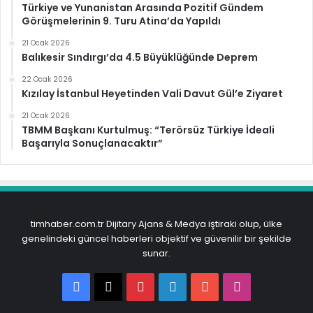
Türkiye ve Yunanistan Arasında Pozitif Gündem
Görüşmelerinin 9. Turu Atina’da Yapıldı
21 Ocak 2026
Balıkesir Sındırgı’da 4.5 Büyüklüğünde Deprem
22 Ocak 2026
Kızılay İstanbul Heyetinden Vali Davut Gül’e Ziyaret
21 Ocak 2026
TBMM Başkanı Kurtulmuş: “Terörsüz Türkiye İdeali
Başarıyla Sonuçlanacaktır”
timhaber.com.tr Dijitary Ajans & Medya iştiraki olup, ülke
genelindeki güncel haberleri objektif ve güvenilir bir şekilde
sunar.
Facebook
X
Pinterest
LinkedIn
YouTube
Instagram