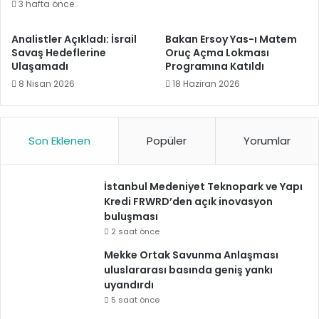
3 hafta önce
Analistler Açıkladı: İsrail
Bakan Ersoy Yas-ı Matem
Savaş Hedeflerine
Oruç Açma Lokması
Ulaşamadı
Programına Katıldı
8 Nisan 2026
18 Haziran 2026
Son Eklenen
Popüler
Yorumlar
İstanbul Medeniyet Teknopark ve Yapı
Kredi FRWRD’den açık inovasyon
buluşması
2 saat önce
Mekke Ortak Savunma Anlaşması
uluslararası basında geniş yankı
uyandırdı
5 saat önce