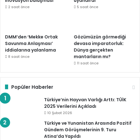
inovasyon buluşması
uyandırdı
2 saat önce
5 saat önce
DMM’den ‘Mekke Ortak
Gözümüzün görmediği
Savunma Anlaşması’
devasa imparatorluk:
iddialarına yalanlama
Dünya gerçekten
mantarların mı?
8 saat önce
11 saat önce
Popüler Haberler
Türkiye’nin Hayvan Varlığı Arttı: TÜİK
2025 Verilerini Açıkladı
10 Şubat 2026
Türkiye ve Yunanistan Arasında Pozitif
Gündem Görüşmelerinin 9. Turu
Atina’da Yapıldı