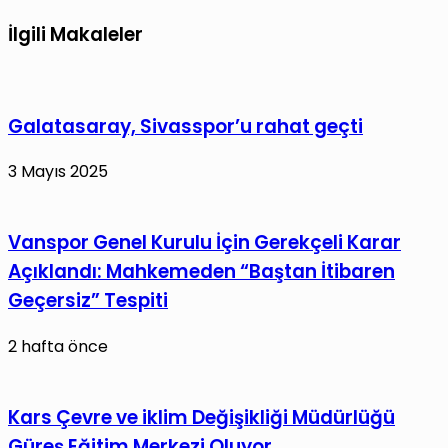
Artıyor
Trump,
Fed
İlgili Makaleler
Başkanlığı
İçin
Kevin
Galatasaray, Sivasspor’u rahat geçti
Warsh’u
Aday
3 Mayıs 2025
Gösterdi
Vanspor Genel Kurulu İçin Gerekçeli Karar
Açıklandı: Mahkemeden “Baştan İtibaren
Geçersiz” Tespiti
2 hafta önce
Kars Çevre ve iklim Değişikliği Müdürlüğü
Güreş Eğitim Merkezi Oluyor