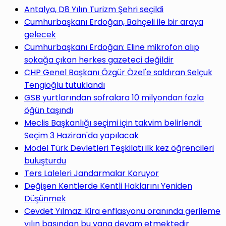
yap
Antalya, D8 Yılın Turizm Şehri seçildi
Cumhurbaşkanı Erdoğan, Bahçeli ile bir araya
gelecek
Cumhurbaşkanı Erdoğan: Eline mikrofon alıp
sokağa çıkan herkes gazeteci değildir
...
CHP Genel Başkanı Özgür Özel'e saldıran Selçuk
Tengioğlu tutuklandı
GSB yurtlarından sofralara 10 milyondan fazla
öğün taşındı
Meclis Başkanlığı seçimi için takvim belirlendi:
Seçim 3 Haziran'da yapılacak
Model Türk Devletleri Teşkilatı ilk kez öğrencileri
buluşturdu
Ters Laleleri Jandarmalar Koruyor
Değişen Kentlerde Kentli Haklarını Yeniden
Düşünmek
Cevdet Yılmaz: Kira enflasyonu oranında gerileme
yılın başından bu yana devam etmektedir