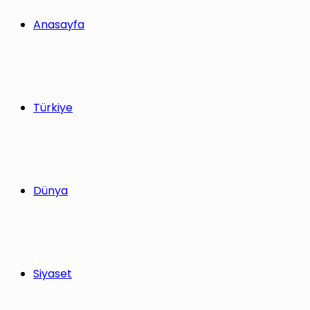
yap
Anasayfa
...
Türkiye
Dünya
Siyaset