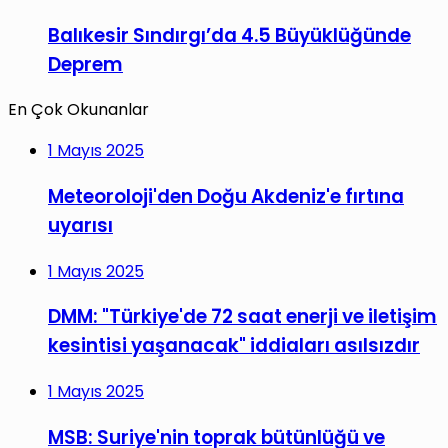
Balıkesir Sındırgı’da 4.5 Büyüklüğünde
Deprem
En Çok Okunanlar
1 Mayıs 2025
Meteoroloji'den Doğu Akdeniz'e fırtına
uyarısı
1 Mayıs 2025
DMM: "Türkiye'de 72 saat enerji ve iletişim
kesintisi yaşanacak" iddiaları asılsızdır
1 Mayıs 2025
MSB: Suriye'nin toprak bütünlüğü ve