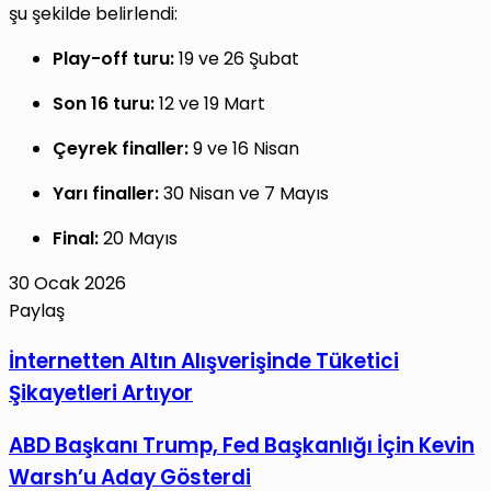
şu şekilde belirlendi:
Play-off turu:
19 ve 26 Şubat
Son 16 turu:
12 ve 19 Mart
Çeyrek finaller:
9 ve 16 Nisan
Yarı finaller:
30 Nisan ve 7 Mayıs
Final:
20 Mayıs
30 Ocak 2026
Paylaş
Facebook
X
LinkedIn
Tumblr
Pinterest
Reddit
VKontakte
E-
Yazdır
İnternetten
İnternetten Altın Alışverişinde Tüketici
Posta
Altın
Şikayetleri Artıyor
ile
Alışverişinde
paylaş
Tüketici
ABD
ABD Başkanı Trump, Fed Başkanlığı İçin Kevin
Şikayetleri
Başkanı
Warsh’u Aday Gösterdi