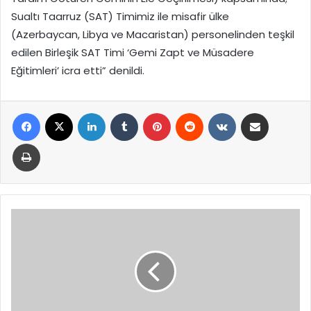
Sualtı Taarruz (SAT) Timimiz ile misafir ülke
(Azerbaycan, Libya ve Macaristan) personelinden teşkil
edilen Birleşik SAT Timi ‘Gemi Zapt ve Müsadere
Eğitimleri’ icra etti” denildi.
Facebook
X
LinkedIn
Tumblr
Pinterest
Reddit
VKontakte
E-Posta ile paylaş
Yazdır
İletişim
Başkanı
Duran’dan
İş
İnsanı
Aydın
Çavuşoğlu