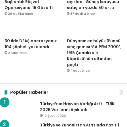
Bağlantılı Rüşvet
açıkladı: Güneş koruyucu
Operasyonu: 15 Gözaltı
satışları yüzde 50 arttı
26 dakika önce
37 dakika önce
30 ilde DEAŞ operasyonu:
Dünyanın en büyük 3’üncü
104 şüpheli yakalandı
vinç gemisi ‘SAIPEM 7000’,
1915 Çanakkale
2 saat önce
Köprüsü’nün altından
geçti
4 saat önce
Popüler Haberler
Türkiye’nin Hayvan Varlığı Arttı: TÜİK
2025 Verilerini Açıkladı
10 Şubat 2026
Türkiye ve Yunanistan Arasında Pozitif