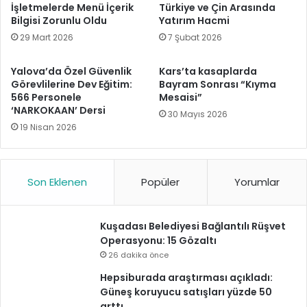
İşletmelerde Menü İçerik
Türkiye ve Çin Arasında
Bilgisi Zorunlu Oldu
Yatırım Hacmi
29 Mart 2026
7 Şubat 2026
Yalova’da Özel Güvenlik
Kars’ta kasaplarda
Görevlilerine Dev Eğitim:
Bayram Sonrası “Kıyma
566 Personele
Mesaisi”
‘NARKOKAAN’ Dersi
30 Mayıs 2026
19 Nisan 2026
Son Eklenen
Popüler
Yorumlar
Kuşadası Belediyesi Bağlantılı Rüşvet
Operasyonu: 15 Gözaltı
26 dakika önce
Hepsiburada araştırması açıkladı:
Güneş koruyucu satışları yüzde 50
arttı