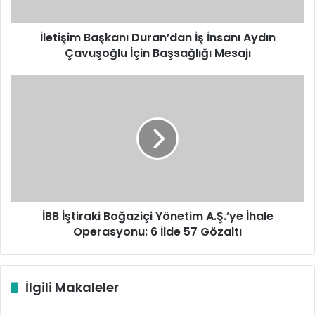
İçin
Başsağlığı
Mesajı
İletişim Başkanı Duran’dan İş İnsanı Aydın
Çavuşoğlu İçin Başsağlığı Mesajı
İBB
İştiraki
Boğaziçi
Yönetim
A.Ş.’ye
İhale
Operasyonu:
6
İlde
57
İBB İştiraki Boğaziçi Yönetim A.Ş.’ye İhale
Gözaltı
Operasyonu: 6 İlde 57 Gözaltı
İlgili Makaleler