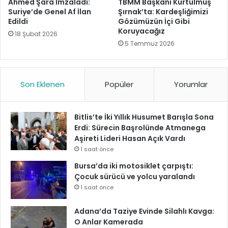
Ahmed Şara İmzaladı:
TBMM Başkanı Kurtulmuş
Suriye’de Genel Af İlan
Şırnak’ta: Kardeşliğimizi
Edildi
Gözümüzün İçi Gibi
Koruyacağız
18 Şubat 2026
5 Temmuz 2026
Son Eklenen
Popüler
Yorumlar
Bitlis’te İki Yıllık Husumet Barışla Sona
Erdi: Sürecin Başrolünde Atmanega
Aşireti Lideri Hasan Açık Vardı
1 saat önce
Bursa’da iki motosiklet çarpıştı:
Çocuk sürücü ve yolcu yaralandı
1 saat önce
Adana’da Taziye Evinde Silahlı Kavga:
O Anlar Kamerada