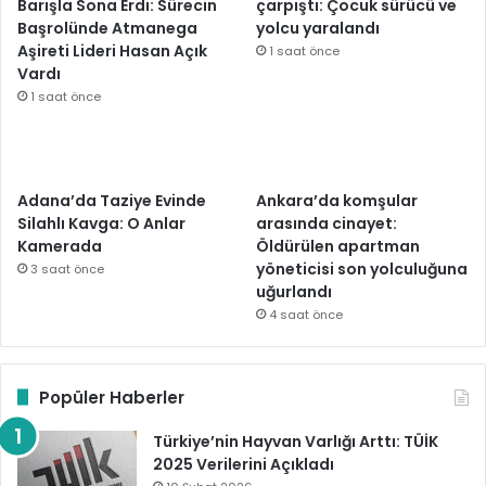
Barışla Sona Erdi: Sürecin
çarpıştı: Çocuk sürücü ve
Başrolünde Atmanega
yolcu yaralandı
Aşireti Lideri Hasan Açık
1 saat önce
Vardı
1 saat önce
Adana’da Taziye Evinde
Ankara’da komşular
Silahlı Kavga: O Anlar
arasında cinayet:
Kamerada
Öldürülen apartman
yöneticisi son yolculuğuna
3 saat önce
uğurlandı
4 saat önce
Popüler Haberler
Türkiye’nin Hayvan Varlığı Arttı: TÜİK
2025 Verilerini Açıkladı