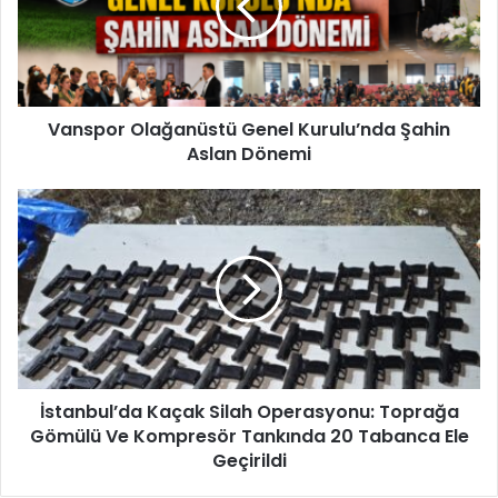
Şahin
Aslan
Dönemi
Vanspor Olağanüstü Genel Kurulu’nda Şahin
Aslan Dönemi
İstanbul’da
Kaçak
Silah
Operasyonu:
Toprağa
Gömülü
Ve
Kompresör
Tankında
20
İstanbul’da Kaçak Silah Operasyonu: Toprağa
Tabanca
Gömülü Ve Kompresör Tankında 20 Tabanca Ele
Ele
Geçirildi
Geçirildi