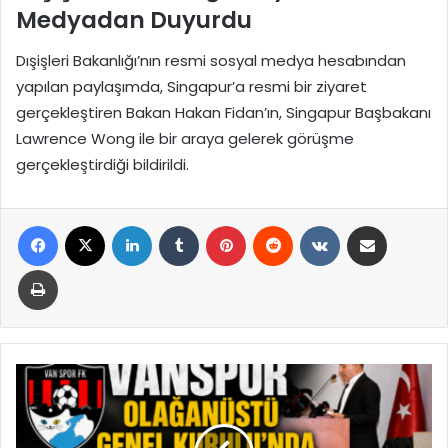
Medyadan Duyurdu
Dışişleri Bakanlığı’nın resmi sosyal medya hesabından
yapılan paylaşımda, Singapur’a resmi bir ziyaret
gerçekleştiren Bakan Hakan Fidan’ın, Singapur Başbakanı
Lawrence Wong ile bir araya gelerek görüşme
gerçekleştirdiği bildirildi.
Facebook
X
LinkedIn
Tumblr
Pinterest
Reddit
VKontakte
E-Posta ile paylaş
Yazdır
Vanspor
Olağanüstü
Genel
Kurulu’nda