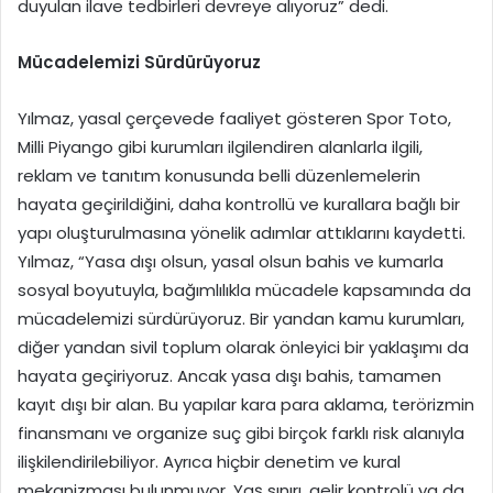
duyulan ilave tedbirleri devreye alıyoruz” dedi.
Mücadelemizi Sürdürüyoruz
Yılmaz, yasal çerçevede faaliyet gösteren Spor Toto,
Milli Piyango gibi kurumları ilgilendiren alanlarla ilgili,
reklam ve tanıtım konusunda belli düzenlemelerin
hayata geçirildiğini, daha kontrollü ve kurallara bağlı bir
yapı oluşturulmasına yönelik adımlar attıklarını kaydetti.
Yılmaz, “Yasa dışı olsun, yasal olsun bahis ve kumarla
sosyal boyutuyla, bağımlılıkla mücadele kapsamında da
mücadelemizi sürdürüyoruz. Bir yandan kamu kurumları,
diğer yandan sivil toplum olarak önleyici bir yaklaşımı da
hayata geçiriyoruz. Ancak yasa dışı bahis, tamamen
kayıt dışı bir alan. Bu yapılar kara para aklama, terörizmin
finansmanı ve organize suç gibi birçok farklı risk alanıyla
ilişkilendirilebiliyor. Ayrıca hiçbir denetim ve kural
mekanizması bulunmuyor. Yaş sınırı, gelir kontrolü ya da