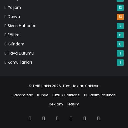
Yaşam
13
Dünya
13
Sivas Haberleri
7
Eğitim
6
Gündem
6
Hava Durumu
1
Kamu İlanları
1
© Telif Hakkı 2026, Tüm Hakları Saklıdır
Hakkımızda
Künye
Gizlilik Politikası
Kullanım Politikası
Reklam
İletişim
Facebook
X
Pinterest
LinkedIn
YouTube
Instagram