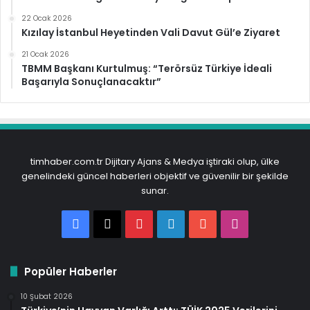
22 Ocak 2026
Kızılay İstanbul Heyetinden Vali Davut Gül’e Ziyaret
21 Ocak 2026
TBMM Başkanı Kurtulmuş: “Terörsüz Türkiye İdeali
Başarıyla Sonuçlanacaktır”
timhaber.com.tr Dijitary Ajans & Medya iştiraki olup, ülke
genelindeki güncel haberleri objektif ve güvenilir bir şekilde
sunar.
Facebook
X
Pinterest
LinkedIn
YouTube
Instagram
Popüler Haberler
10 Şubat 2026