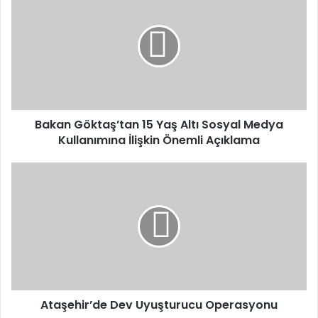
Göktaş’tan
15
Yaş
Altı
Sosyal
Medya
Kullanımına
İlişkin
Önemli
Bakan Göktaş’tan 15 Yaş Altı Sosyal Medya
Açıklama
Kullanımına İlişkin Önemli Açıklama
Ataşehir’de
Dev
Uyuşturucu
Operasyonu
Ataşehir’de Dev Uyuşturucu Operasyonu