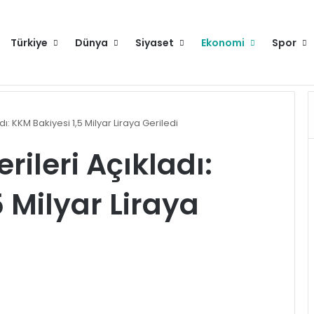
Türkiye
Dünya
Siyaset
Ekonomi
Spor
raya gelecek
Hakkımızda
Künye
Gi
dı: KKM Bakiyesi 1,5 Milyar Liraya Geriledi
rileri Açıkladı:
 Milyar Liraya