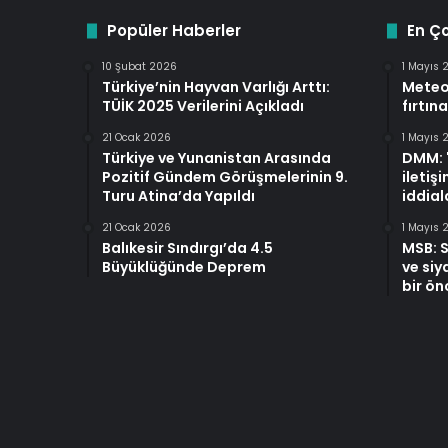
Popüler Haberler
En Ç
10 Şubat 2026
1 Mayıs 
Türkiye’nin Hayvan Varlığı Arttı:
Meteo
TÜİK 2025 Verilerini Açıkladı
fırtına
21 Ocak 2026
1 Mayıs 
Türkiye ve Yunanistan Arasında
DMM: "
Pozitif Gündem Görüşmelerinin 9.
iletiş
Turu Atina’da Yapıldı
iddiala
21 Ocak 2026
1 Mayıs 
Balıkesir Sındırgı’da 4.5
MSB: S
Büyüklüğünde Deprem
ve siya
bir ön