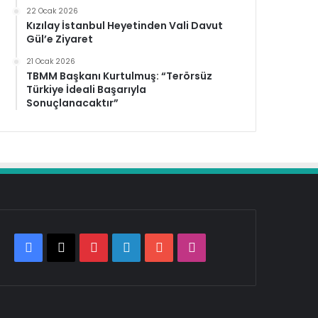
22 Ocak 2026
Kızılay İstanbul Heyetinden Vali Davut
Gül’e Ziyaret
21 Ocak 2026
TBMM Başkanı Kurtulmuş: “Terörsüz
Türkiye İdeali Başarıyla
Sonuçlanacaktır”
Facebook
X
Pinterest
LinkedIn
YouTube
Instagram