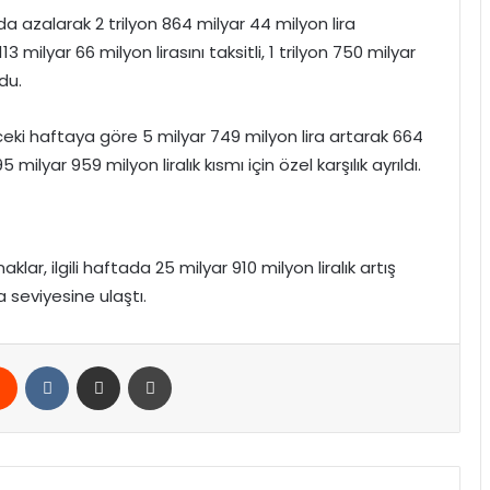
nda azalarak 2 trilyon 864 milyar 44 milyon lira
3 milyar 66 milyon lirasını taksitli, 1 trilyon 750 milyar
du.
ceki haftaya göre 5 milyar 749 milyon lira artarak 664
 milyar 959 milyon liralık kısmı için özel karşılık ayrıldı.
ar, ilgili haftada 25 milyar 910 milyon liralık artış
a seviyesine ulaştı.
rest
Reddit
VKontakte
E-Posta ile paylaş
Yazdır