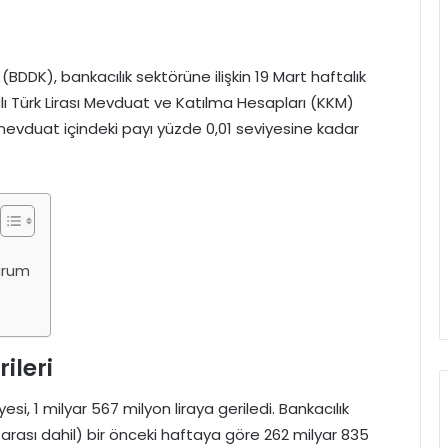
DK), bankacılık sektörüne ilişkin 19 Mart haftalık
alı Türk Lirası Mevduat ve Katılma Hesapları (KKM)
vduat içindeki payı yüzde 0,01 seviyesine kadar
Durum
ileri
i, 1 milyar 567 milyon liraya geriledi. Bankacılık
rası dahil) bir önceki haftaya göre 262 milyar 835