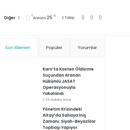
Kayıt Ol
Kenar Bölmesi
Arama yap ..
℃
25
Diğer
Takip
Ankara
zlilik Politikası
Kullanım Politikası
Reklam
İletişim
Son Eklenen
Popüler
Yorumlar
Kars’ta Kasten Öldürme
Suçundan Aranan
Hükümlü JASAT
Operasyonuyla
Yakalandı
23 dakika önce
Yönetim Krizindeki
Altay’da Sahaya İniş
Zamanı: Siyah-Beyazlılar
Topbaşı Yapıyor