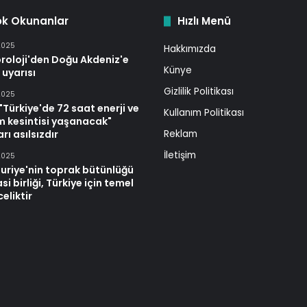
ok Okunanlar
Hızlı Menü
2025
Hakkımızda
roloji'den Doğu Akdeniz'e
Künye
 uyarısı
Gizlilik Politikası
2025
Türkiye'de 72 saat enerji ve
Kullanım Politikası
im kesintisi yaşanacak"
rı asılsızdır
Reklam
İletişim
2025
uriye'nin toprak bütünlüğü
si birliği, Türkiye için temel
celiktir