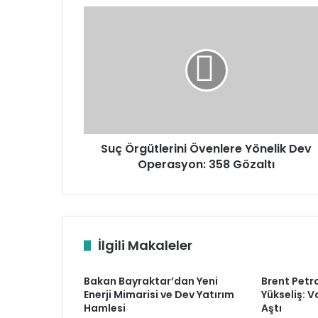
Suç
Örgütlerini
Övenlere
Yönelik
Dev
Operasyon:
358
Gözaltı
Suç Örgütlerini Övenlere Yönelik Dev
Operasyon: 358 Gözaltı
İlgili Makaleler
Bakan Bayraktar’dan Yeni
Brent Petro
Enerji Mimarisi ve Dev Yatırım
Yükseliş: Va
Hamlesi
Aştı