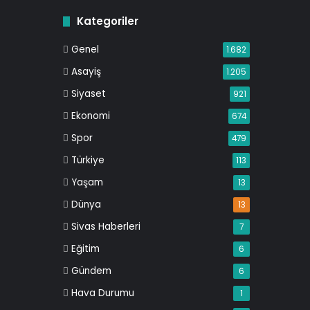
Kategoriler
Genel
1.682
Asayiş
1.205
Siyaset
921
Ekonomi
674
Spor
479
Türkiye
113
Yaşam
13
Dünya
13
Sivas Haberleri
7
Eğitim
6
Gündem
6
Hava Durumu
1