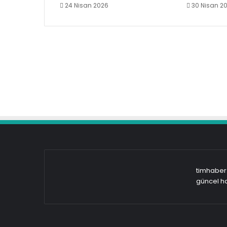
24 Nisan 2026
30 Nisan 2
timhaber.
güncel ha