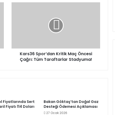
Kars36
Spor’dan
Kritik
Maç
Öncesi
Çağrı:
Tüm
Taraftarlar
Stadyuma!
Kars36 Spor’dan Kritik Maç Öncesi
Çağrı: Tüm Taraftarlar Stadyuma!
l Fiyatlarında Sert
Bakan Göktaş’tan Doğal Gaz
ril Fiyatı 114 Doları
Desteği Ödemesi Açıklaması
27 Ocak 2026