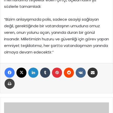
sözlerle tamamladı:
“Bizim anlayışımızda polis, sadece asayişi sağlayan
değil, gerektiğinde bir vatandaşının umuduna omuz
veren, onun yolunu açan, yanında duran bir gönül
insanıdır. Milletimizin huzuru ve güvenliği için görev yapan
emniyet teşkilatımız, her şartta vatandaşımızın yanında
olmaya devam edecektir.”
Facebook
X
LinkedIn
Tumblr
Pinterest
Reddit
VKontakte
E-Posta ile paylaş
Yazdır
Bakan
Memişoğlu,