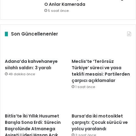
O Anlar Kamerada
5 saat önce
Son Güncellenenler
Adana’da kahvehaneye
Meclis’te ‘Terörsüz
silahlı saldırı: 3 yaralı
Türkiye’ süreci ve yasa
teklifi mesaisi: Partilerden
49 dakika önce
çarpıcı açıklamalar
1 saat önce
Bitlis’te İki Yıllık Husumet
Bursa’da iki motosiklet
Barışla Sona Erdi: Sürecin
çarpıştı: Çocuk sürücü ve
Başrolünde Atmanega
yolcu yaralandı
Aşireti Lideri Hasan Açık
3 saat önce