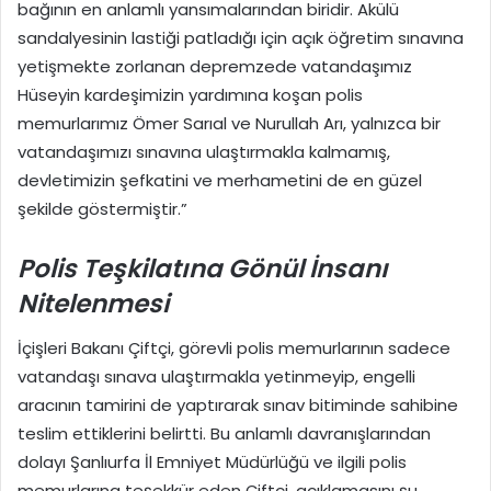
bağının en anlamlı yansımalarından biridir. Akülü
sandalyesinin lastiği patladığı için açık öğretim sınavına
yetişmekte zorlanan depremzede vatandaşımız
Hüseyin kardeşimizin yardımına koşan polis
memurlarımız Ömer Sarıal ve Nurullah Arı, yalnızca bir
vatandaşımızı sınavına ulaştırmakla kalmamış,
devletimizin şefkatini ve merhametini de en güzel
şekilde göstermiştir.”
Polis Teşkilatına Gönül İnsanı
Nitelenmesi
İçişleri Bakanı Çiftçi, görevli polis memurlarının sadece
vatandaşı sınava ulaştırmakla yetinmeyip, engelli
aracının tamirini de yaptırarak sınav bitiminde sahibine
teslim ettiklerini belirtti. Bu anlamlı davranışlarından
dolayı Şanlıurfa İl Emniyet Müdürlüğü ve ilgili polis
memurlarına teşekkür eden Çiftçi, açıklamasını şu