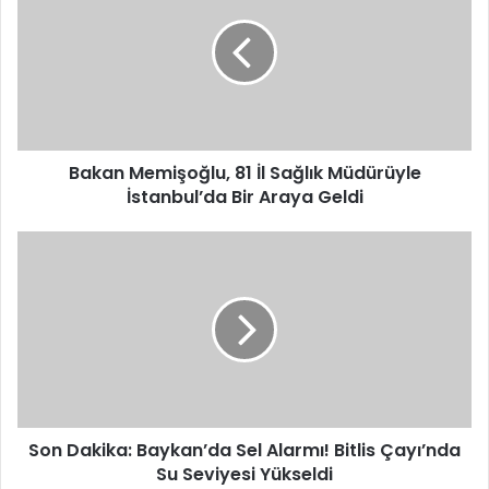
81
İl
Sağlık
Müdürüyle
İstanbul’da
Bir
Araya
Geldi
Bakan Memişoğlu, 81 İl Sağlık Müdürüyle
İstanbul’da Bir Araya Geldi
Son
Dakika:
Baykan’da
Sel
Alarmı!
Bitlis
Çayı’nda
Su
Seviyesi
Yükseldi
Son Dakika: Baykan’da Sel Alarmı! Bitlis Çayı’nda
Su Seviyesi Yükseldi