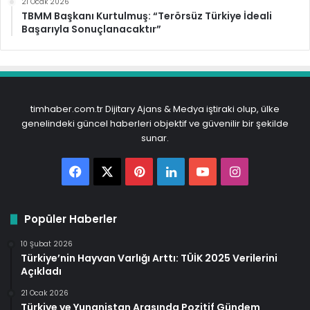
21 Ocak 2026
TBMM Başkanı Kurtulmuş: “Terörsüz Türkiye İdeali
Başarıyla Sonuçlanacaktır”
timhaber.com.tr Dijitary Ajans & Medya iştiraki olup, ülke
genelindeki güncel haberleri objektif ve güvenilir bir şekilde
sunar.
Facebook
X
Pinterest
LinkedIn
YouTube
Instagram
Popüler Haberler
10 Şubat 2026
Türkiye’nin Hayvan Varlığı Arttı: TÜİK 2025 Verilerini
Açıkladı
21 Ocak 2026
Türkiye ve Yunanistan Arasında Pozitif Gündem