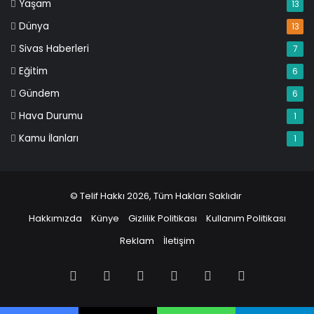
Yaşam
13
Dünya
13
Sivas Haberleri
7
Eğitim
6
Gündem
6
Hava Durumu
1
Kamu İlanları
1
© Telif Hakkı 2026, Tüm Hakları Saklıdır
Hakkımızda
Künye
Gizlilik Politikası
Kullanım Politikası
Reklam
İletişim
Facebook
X
Pinterest
LinkedIn
YouTube
Instagram