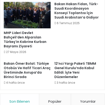
Bakan Hakan Fidan, Türk-
Suudi Koordinasyon
Konseyi Toplantısı İçin
Suudi Arabistan’a Gidiyor
6 Temmuz 2025
MHP Lideri Devlet
Bahçeli’den Alparslan
Türkeş’in Kabrine Kurban
Bayramı Ziyareti
27 Mayıs 2026
Bakan Ömer Bolat: Türkiye
12’nci Yargı Paketi TBMM
Otobüs Ve Hafif Ticari Araç
Genel Kurulu’nda Kabul
Üretiminde Avrupa’da
Edildi: İşte Yeni
Birinci Sırada
Düzenlemeler
4 hafta önce
3 hafta önce
Son Eklenen
Popüler
Yorumlar