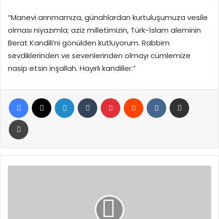
“Manevi arınmamıza, günahlardan kurtuluşumuza vesile
olması niyazımla; aziz milletimizin, Türk-İslam aleminin
Berat Kandili’ni gönülden kutluyorum. Rabbim
sevdiklerinden ve sevenlerinden olmayı cümlemize
nasip etsin inşallah. Hayırlı kandiller.”
Facebook
X
LinkedIn
Tumblr
Pinterest
Reddit
VKontakte
E-Posta ile paylaş
Yazdır
İran
Dışişleri
Bakanı
Arakçi:
“Diplomasiye