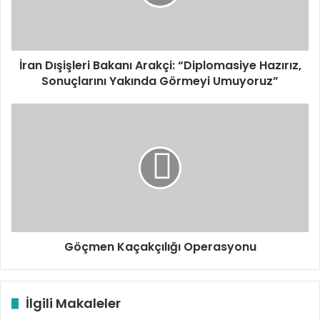
Hazırız,
Sonuçlarını
Yakında
Görmeyi
Umuyoruz”
İran Dışişleri Bakanı Arakçi: “Diplomasiye Hazırız,
Sonuçlarını Yakında Görmeyi Umuyoruz”
Göçmen
Kaçakçılığı
Operasyonu
Göçmen Kaçakçılığı Operasyonu
İlgili Makaleler