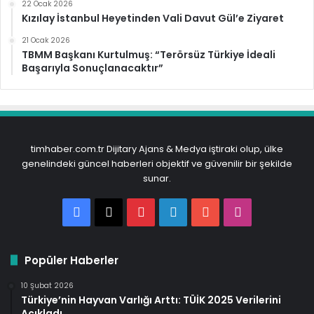
22 Ocak 2026
Kızılay İstanbul Heyetinden Vali Davut Gül’e Ziyaret
21 Ocak 2026
TBMM Başkanı Kurtulmuş: “Terörsüz Türkiye İdeali
Başarıyla Sonuçlanacaktır”
timhaber.com.tr Dijitary Ajans & Medya iştiraki olup, ülke
genelindeki güncel haberleri objektif ve güvenilir bir şekilde
sunar.
Facebook
X
Pinterest
LinkedIn
YouTube
Instagram
Popüler Haberler
10 Şubat 2026
Türkiye’nin Hayvan Varlığı Arttı: TÜİK 2025 Verilerini
Açıkladı