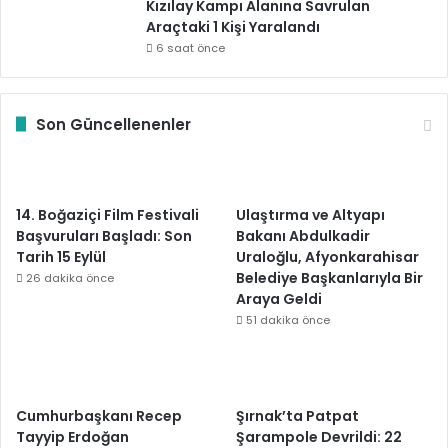
Kızılay Kampı Alanına Savrulan
Araçtaki 1 Kişi Yaralandı
6 saat önce
Son Güncellenenler
14. Boğaziçi Film Festivali
Ulaştırma ve Altyapı
Başvuruları Başladı: Son
Bakanı Abdulkadir
Tarih 15 Eylül
Uraloğlu, Afyonkarahisar
Belediye Başkanlarıyla Bir
26 dakika önce
Araya Geldi
51 dakika önce
Cumhurbaşkanı Recep
Şırnak’ta Patpat
Tayyip Erdoğan
Şarampole Devrildi: 22