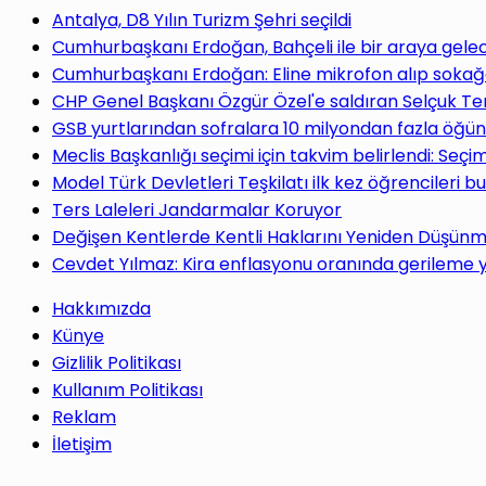
yap
Antalya, D8 Yılın Turizm Şehri seçildi
Cumhurbaşkanı Erdoğan, Bahçeli ile bir araya gele
Cumhurbaşkanı Erdoğan: Eline mikrofon alıp sokağa
CHP Genel Başkanı Özgür Özel'e saldıran Selçuk Te
GSB yurtlarından sofralara 10 milyondan fazla öğün
...
Meclis Başkanlığı seçimi için takvim belirlendi: Seç
Model Türk Devletleri Teşkilatı ilk kez öğrencileri b
Ters Laleleri Jandarmalar Koruyor
Değişen Kentlerde Kentli Haklarını Yeniden Düşün
Cevdet Yılmaz: Kira enflasyonu oranında gerileme
Hakkımızda
Künye
Gizlilik Politikası
Kullanım Politikası
Reklam
İletişim