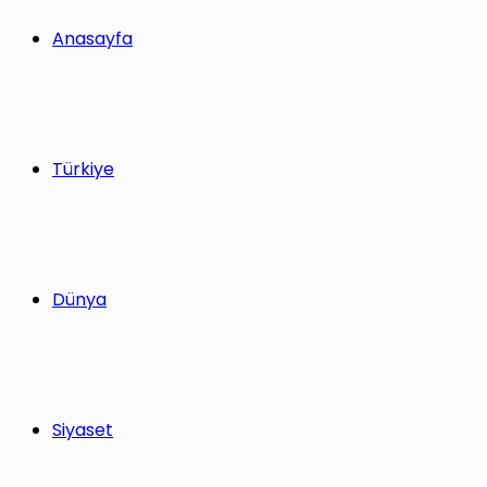
yap
Anasayfa
...
Türkiye
Dünya
Siyaset