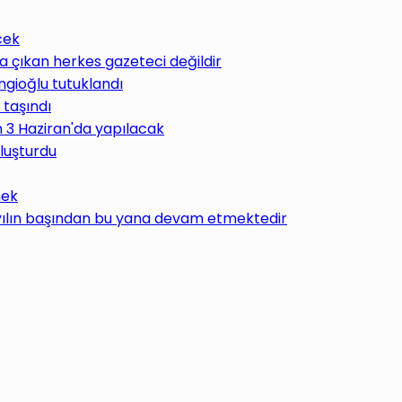
cek
 çıkan herkes gazeteci değildir
ngioğlu tutuklandı
 taşındı
im 3 Haziran'da yapılacak
uluşturdu
mek
 yılın başından bu yana devam etmektedir