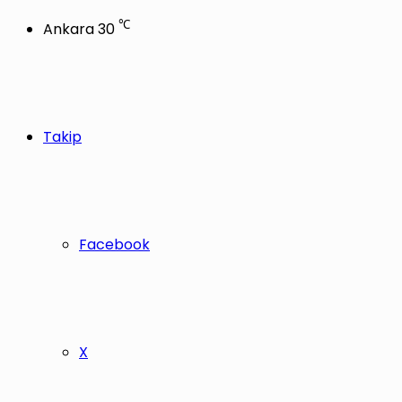
℃
Ankara
30
Takip
Facebook
X