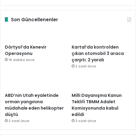
Son Güncellenenler
Dörtyol’da Kenevir
Kartal’da kontrolden
Operasyonu
çıkan otomobil 3 araca
çarptı: 2 yaralı
16 dakika önce
2 saat önce
ABD’nin Utah eyaletinde
Milli Dayanışma Kanun
orman yangınına
Teklifi TBMM Adalet
müdahale eden helikopter
Komisyonunda kabul
düştü
edildi
2 saat önce
3 saat önce