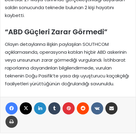
saldırı sonucunda teknede bulunan 2 kişi hayatını
kaybetti.
“ABD Güçleri Zarar Görmedi”
Olayın detaylarına ilişkin paylaşılan SOUTHCOM
açıklamasında, operasyona katılan hiçbir ABD askerinin
veya unsurunun zarar görmediği vurgulandı. İstihbarat
raporlarına dayandırılan bilgilendirmede, vurulan
teknenin Doğu Pasifik’te yasa dışı uyuşturucu kaçakçılığı
faaliyetleri yürüttüğünün doğrulandığı savunuldu.
Facebook
X
LinkedIn
Tumblr
Pinterest
Reddit
VKontakte
E-Posta ile paylaş
Yazdır