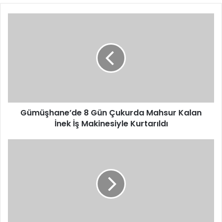
Gümüşhane’de
8
Gün
Çukurda
Mahsur
Kalan
İnek
İş
Makinesiyle
Kurtarıldı
Gümüşhane’de 8 Gün Çukurda Mahsur Kalan
İnek İş Makinesiyle Kurtarıldı
KÜTAHYA
SİMAV
AK
PARTİ
İLÇE
TEŞKİLATINDA
BAYRAMLAŞMA
COŞKUSU