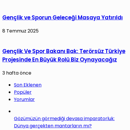
Gençlik ve Sporun Geleceği Masaya Yatırıldı
8 Temmuz 2025
Gençlik Ve Spor Bakanı Bak: Terörsüz Türkiye
Projesinde En Büyük Rolü Biz Oynayacağız
3 hafta önce
Son Eklenen
Popüler
Yorumlar
Gözümüzün görmediği devasa imparatorluk:
Dünya gerçekten mantarların mı?