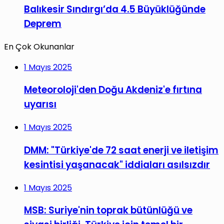
Balıkesir Sındırgı’da 4.5 Büyüklüğünde
Deprem
En Çok Okunanlar
1 Mayıs 2025
Meteoroloji'den Doğu Akdeniz'e fırtına
uyarısı
1 Mayıs 2025
DMM: "Türkiye'de 72 saat enerji ve iletişim
kesintisi yaşanacak" iddiaları asılsızdır
1 Mayıs 2025
MSB: Suriye'nin toprak bütünlüğü ve