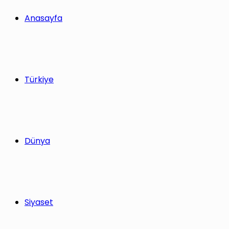
yap
Anasayfa
...
Türkiye
Dünya
Siyaset