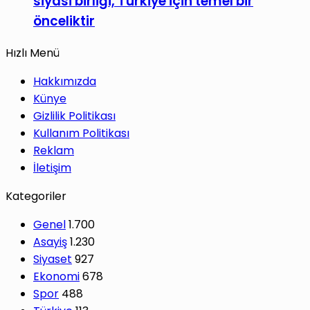
siyasi birliği, Türkiye için temel bir
önceliktir
Hızlı Menü
Hakkımızda
Künye
Gizlilik Politikası
Kullanım Politikası
Reklam
İletişim
Kategoriler
Genel
1.700
Asayiş
1.230
Siyaset
927
Ekonomi
678
Spor
488