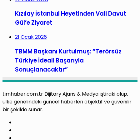
Kızılay İstanbul Heyetinden Vali Davut
Gül’e Ziyaret
21 Ocak 2026
TBMM Başkanı Kurtulmuş: “Terörsüz
Türkiye İdeali Başarıyla
Sonuçlanacaktır”
timhaber.com.tr Dijitary Ajans & Medya iştiraki olup,
ülke genelindeki güncel haberleri objektif ve güvenilir
bir şekilde sunar.
Facebook
X
Pinterest