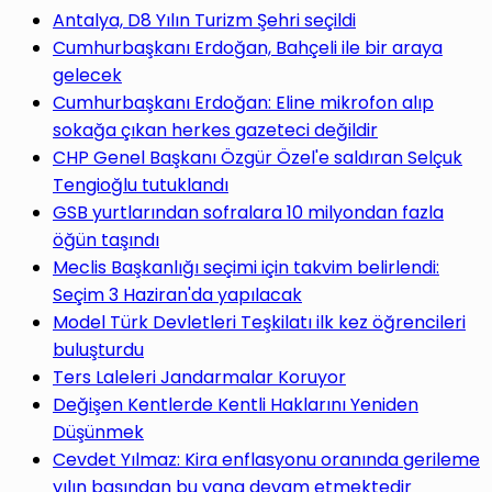
yap
Antalya, D8 Yılın Turizm Şehri seçildi
Cumhurbaşkanı Erdoğan, Bahçeli ile bir araya
gelecek
Cumhurbaşkanı Erdoğan: Eline mikrofon alıp
sokağa çıkan herkes gazeteci değildir
...
CHP Genel Başkanı Özgür Özel'e saldıran Selçuk
Tengioğlu tutuklandı
GSB yurtlarından sofralara 10 milyondan fazla
öğün taşındı
Meclis Başkanlığı seçimi için takvim belirlendi:
Seçim 3 Haziran'da yapılacak
Model Türk Devletleri Teşkilatı ilk kez öğrencileri
buluşturdu
Ters Laleleri Jandarmalar Koruyor
Değişen Kentlerde Kentli Haklarını Yeniden
Düşünmek
Cevdet Yılmaz: Kira enflasyonu oranında gerileme
yılın başından bu yana devam etmektedir