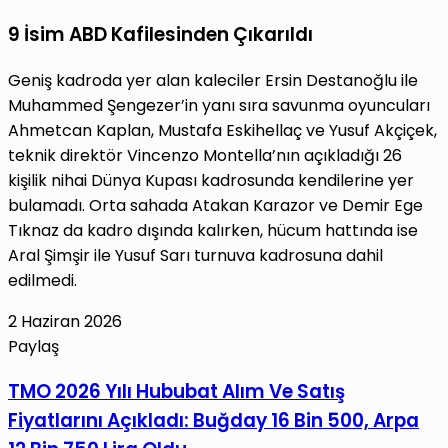
9 İsim ABD Kafilesinden Çıkarıldı
Geniş kadroda yer alan kaleciler Ersin Destanoğlu ile
Muhammed Şengezer’in yanı sıra savunma oyuncuları
Ahmetcan Kaplan, Mustafa Eskihellaç ve Yusuf Akçiçek,
teknik direktör Vincenzo Montella’nın açıkladığı 26
kişilik nihai Dünya Kupası kadrosunda kendilerine yer
bulamadı. Orta sahada Atakan Karazor ve Demir Ege
Tıknaz da kadro dışında kalırken, hücum hattında ise
Aral Şimşir ile Yusuf Sarı turnuva kadrosuna dahil
edilmedi.
2 Haziran 2026
Paylaş
Facebook
X
LinkedIn
Tumblr
Pinterest
Reddit
VKontakte
E-
Yazdır
TMO
TMO 2026 Yılı Hububat Alım Ve Satış
Posta
2026
Fiyatlarını Açıkladı: Buğday 16 Bin 500, Arpa
ile
Yılı
paylaş